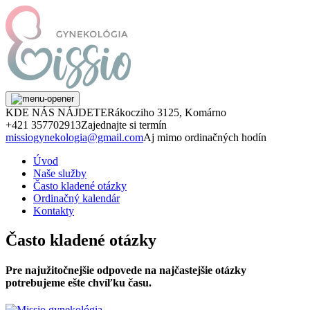
KDE NÁS NÁJDETE
Rákocziho 3125, Komárno
+421 357702913
Zajednajte si termín
missiogynekologia@gmail.com
Aj mimo ordinačných hodín
Úvod
Naše služby
Často kladené otázky
Ordinačný kalendár
Kontakty
Často kladené otázky
Pre najužitočnejšie odpovede na najčastejšie otázky
potrebujeme ešte chvíľku času.